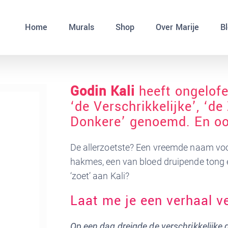
Home
Murals
Shop
Over Marije
B
Godin Kali
heeft ongelofe
‘de Verschrikkelijke’, ‘d
Donkere’ genoemd. En o
De allerzoetste? Een vreemde naam voo
hakmes, een van bloed druipende tong e
‘zoet’ aan Kali?
Laat me je een verhaal v
Op een dag dreigde de verschrikkelijke