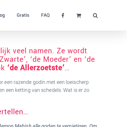
log
Gratis
FAQ
lijk veel namen. Ze wordt
e Zwarte’, ‘de Moeder’ en ‘de
ok
‘de Allerzoetste’
…
r een razende godin met een loeischerp
n een ketting van schedels. Wat is er zo
ertellen…
 demon Mahish alle goden te vernietigen. Om