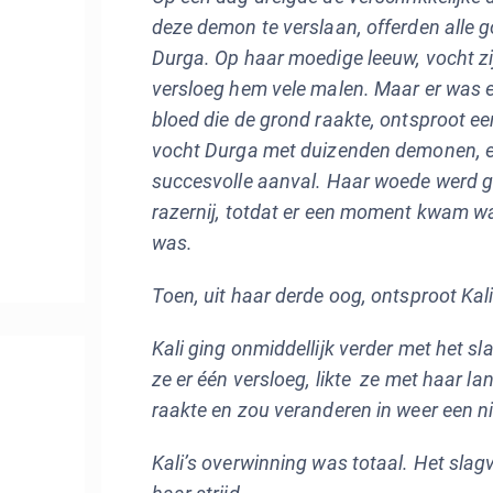
deze demon te verslaan, offerden alle 
Durga. Op haar moedige leeuw, vocht zij
versloeg hem vele malen. Maar er was ee
bloed die de grond raakte, ontsproot ee
vocht Durga met duizenden demonen, en
succesvolle aanval. Haar woede werd gro
razernij, totdat er een moment kwam w
was.
Toen, uit haar derde oog, ontsproot Kali
Kali ging onmiddellijk verder met het s
ze er één versloeg, likte ze met haar la
raakte en zou veranderen in weer een 
Kali’s overwinning was totaal. Het slag