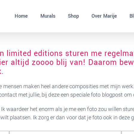
Home
Murals
Shop
Over Marije
B
n limited editions sturen me regelmat
ier altijd zoooo blij van! Daarom bew
k.
re mensen maken heel andere composities met mijn werk. E
tact met jullie, bij deze een speciale foto blogpost om d
uis? Ik waardeer het enorm als je me een foto zou willen st
wilt plaatsen. Ik zorg er dan voor dat je foto ook in deze 