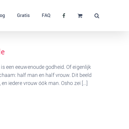
log
Gratis
FAQ
de
is een eeuwenoude godheid. Of eigenlijk
chaam: half man en half vrouw. Dit beeld
en iedere vrouw óók man. Osho zei [...]