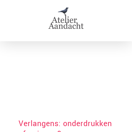
Skip
to
content
Verlangens: onderdrukken