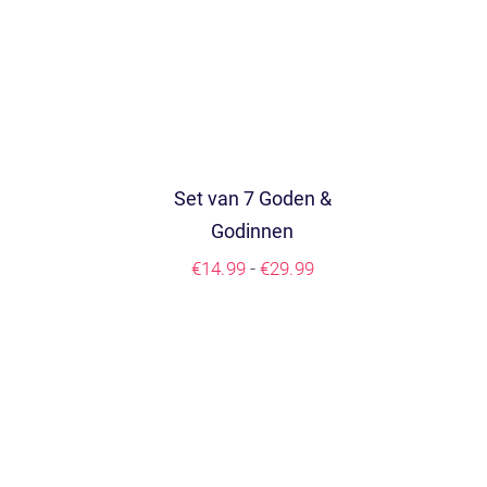
Set van 7 Goden &
Godinnen
Prijsklasse:
-
€
14.99
€
29.99
€14.99
tot
€29.99