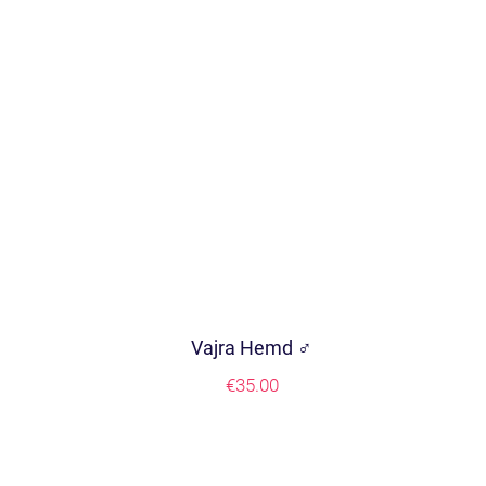
Vajra Hemd ♂
€
35.00